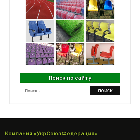
Поиск по сайту
Найти:
http://web24.com.ua
Компания «УкрСоюзФедерация»