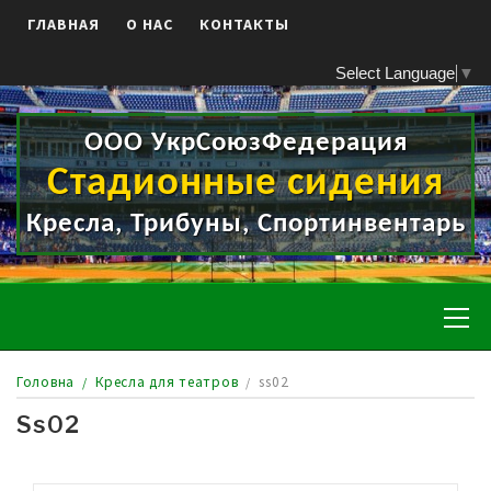
Skip
ГЛАВНАЯ
О НАС
КОНТАКТЫ
to
content
Select Language
▼
ООО УкрСоюзФедерация
Стадионные сидения
Кресла, Трибуны, Спортинвентарь
Pr
Me
Головна
Кресла для театров
ss02
Ss02