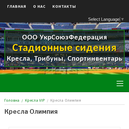
Skip
ГЛАВНАЯ
О НАС
КОНТАКТЫ
to
content
Select Language
▼
ООО УкрСоюзФедерация
Стадионные сидения
Кресла, Трибуны, Спортинвентарь
Pr
Me
Головна
Кресла VIP
Кресла Олимпия
Кресла Олимпия