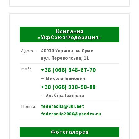
Компания
«УкрСоюзФедерация»
Адреса:
40030 Україна, м. Сумм
вул. Перекопська, 11
Моб:
+38 (066) 648-67-70
— Микола Іванович
+38 (066) 318-98-88
— Альбіна Іванівна
Пошта:
federaciia@ukr.net
federaciia2000@yandex.ru
Фотогалерея