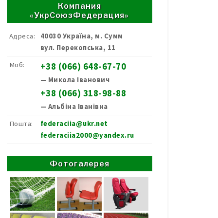
Компания
«УкрСоюзФедерация»
Адреса:
40030 Україна, м. Сумм
вул. Перекопська, 11
Моб:
+38 (066) 648-67-70
— Микола Іванович
+38 (066) 318-98-88
— Альбіна Іванівна
Пошта:
federaciia@ukr.net
federaciia2000@yandex.ru
Фотогалерея