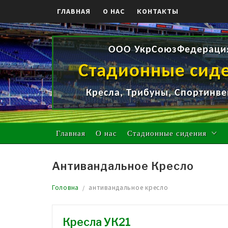
Skip
ГЛАВНАЯ
О НАС
КОНТАКТЫ
to
content
ООО УкрСоюзФедераци
Стадионные сид
Кресла, Трибуны, Спортинве
Главная
О нас
Стадионные сидения
Антивандальное Кресло
Головна
антивандальное кресло
Кресла УК21