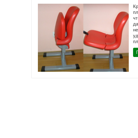
Кр
пл
чт
да
не
уд
пл