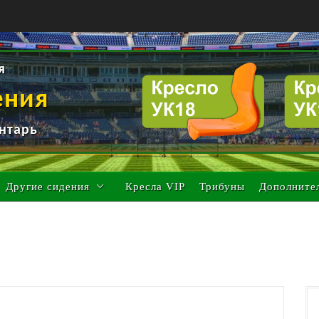
я
ения
нтарь
Другие сидения
Кресла VIP
Трибуны
Дополните