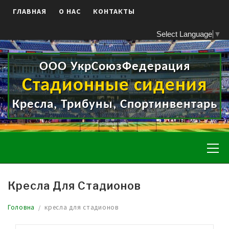
Skip
ГЛАВНАЯ
О НАС
КОНТАКТЫ
to
content
Select Language
▼
ООО УкрСоюзФедерация
Стадионные сидения
Кресла, Трибуны, Спортинвентарь
Pr
Me
Кресла Для Стадионов
Головна
кресла для стадионов