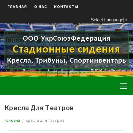
Skip
ГЛАВНАЯ
О НАС
КОНТАКТЫ
to
content
Select Language
▼
ООО УкрСоюзФедерация
Стадионные сидения
Кресла, Трибуны, Спортинвентарь
Pr
Me
Кресла Для Театров
Головна
кресла для театров