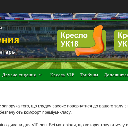
я
ения
нтарь
Другие сидения
Кресла VIP
Трибуны
Дополните
 запорука того, що глядач захоче повернутися до вашого залу зн
забезпечують комфорт преміум-класу.
і кіно-дивани для VIP-зон. Всі матеріали, що використовуються 