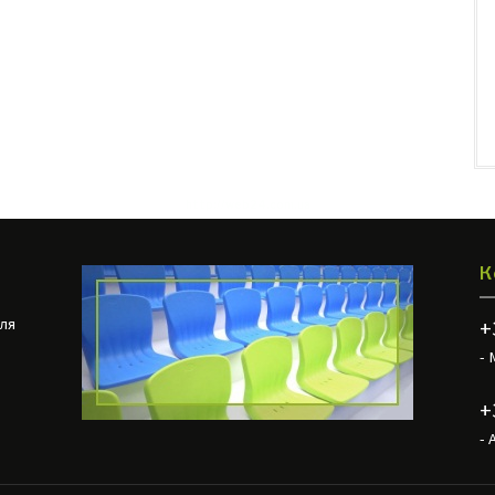
http://web24.com.ua
К
ля
+
- 
+
- 