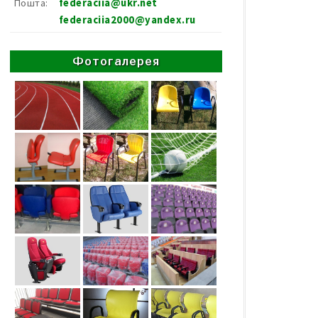
Пошта:
federaciia@ukr.net
federaciia2000@yandex.ru
Фотогалерея