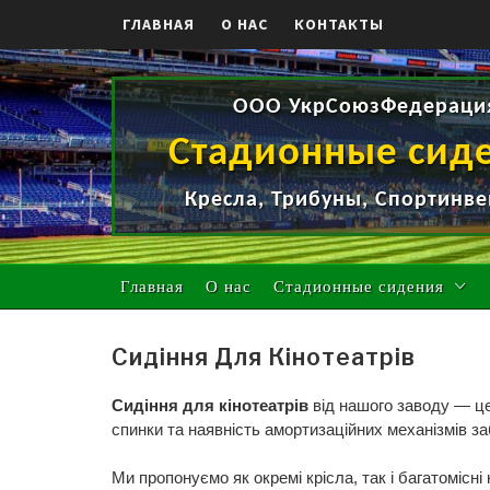
Skip
ГЛАВНАЯ
О НАС
КОНТАКТЫ
to
content
ООО УкрСоюзФедераци
Стадионные сид
Кресла, Трибуны, Спортинве
Главная
О нас
Стадионные сидения
Сидіння Для Кінотеатрів
Сидіння для кінотеатрів
від нашого заводу — це
спинки та наявність амортизаційних механізмів 
Ми пропонуємо як окремі крісла, так і багатомісн