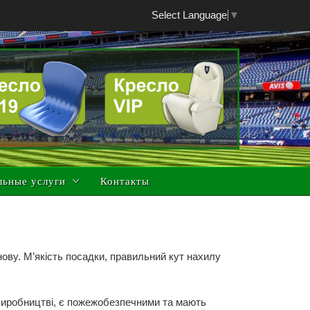
Select Language
▼
льные услуги
Контакты
ову. М’якість посадки, правильний кут нахилу
у виробництві, є пожежобезпечними та мають