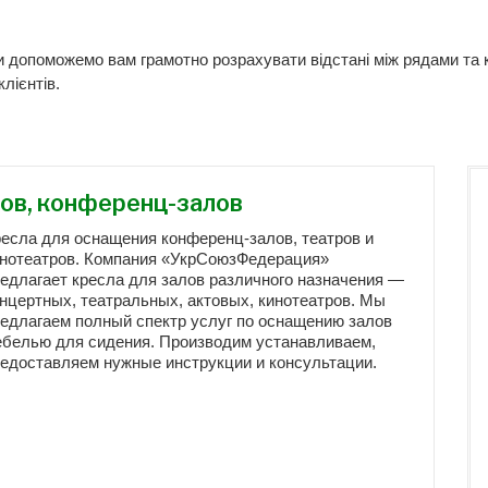
и допоможемо вам грамотно розрахувати відстані між рядами та 
лієнтів.
ров, конференц-залов
есла для оснащения конференц-залов, театров и
инотеатров. Компания «УкрСоюзФедерация»
едлагает кресла для залов различного назначения —
нцертных, театральных, актовых, кинотеатров. Мы
едлагаем полный спектр услуг по оснащению залов
белью для сидения. Производим устанавливаем,
едоставляем нужные инструкции и консультации.