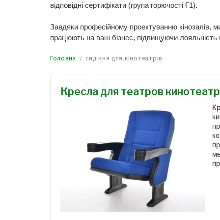
відповідні сертифікати (група горючості Г1).
Завдяки професійному проектуванню кінозалів, м
працюють на ваш бізнес, підвищуючи лояльність к
Головна
сидіння для кінотеатрів
Кресла для театров кинотеат
Кр
к
пр
ко
пр
ме
пр