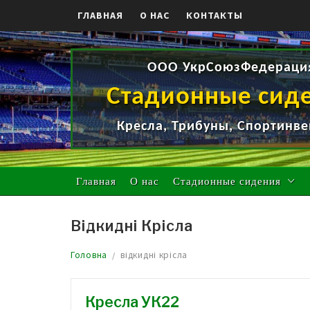
Skip
ГЛАВНАЯ
О НАС
КОНТАКТЫ
to
content
ООО УкрСоюзФедераци
Стадионные сид
Кресла, Трибуны, Спортинве
Главная
О нас
Стадионные сидения
Відкидні Крісла
Головна
відкидні крісла
Кресла УК22