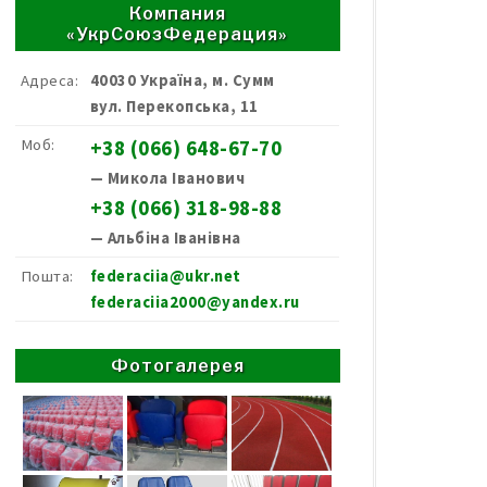
Компания
«УкрСоюзФедерация»
Адреса:
40030 Україна, м. Сумм
вул. Перекопська, 11
Моб:
+38 (066) 648-67-70
— Микола Іванович
+38 (066) 318-98-88
— Альбіна Іванівна
Пошта:
federaciia@ukr.net
federaciia2000@yandex.ru
Фотогалерея