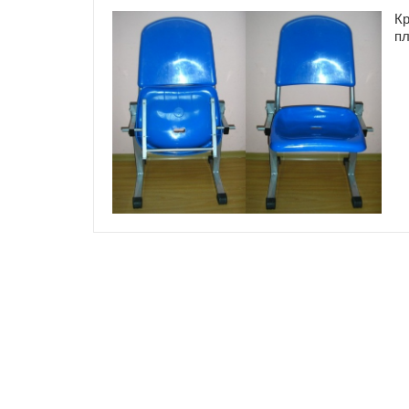
Кр
пл