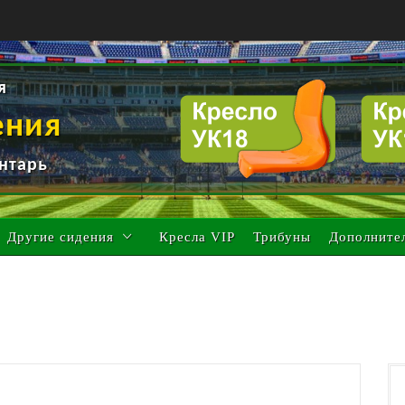
я
ения
нтарь
Другие сидения
Кресла VIP
Трибуны
Дополните