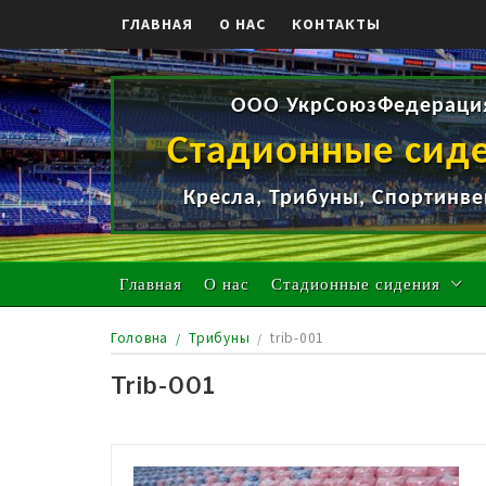
Skip
ГЛАВНАЯ
О НАС
КОНТАКТЫ
to
content
ООО УкрСоюзФедераци
Стадионные сид
Кресла, Трибуны, Спортинве
Главная
О нас
Стадионные сидения
Головна
Трибуны
trib-001
Trib-001