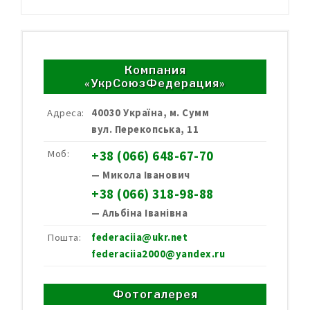
Компания
«УкрСоюзФедерация»
Адреса:
40030 Україна, м. Сумм
вул. Перекопська, 11
Моб:
+38 (066) 648-67-70
— Микола Іванович
+38 (066) 318-98-88
— Альбіна Іванівна
Пошта:
federaciia@ukr.net
federaciia2000@yandex.ru
Фотогалерея