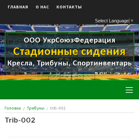
Skip
ГЛАВНАЯ
О НАС
КОНТАКТЫ
to
content
Select Language
▼
ООО УкрСоюзФедерация
Стадионные сидения
Кресла, Трибуны, Спортинвентарь
Pr
Me
Головна
Трибуны
trib-002
Trib-002